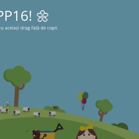
 PP16! 🌼
 același drag față de copii.