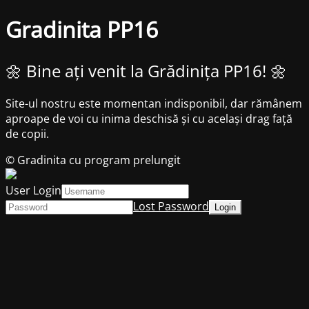
Gradinita PP16
🌼 Bine ați venit la Grădinița PP16! 🌼
Site-ul nostru este momentan indisponibil, dar rămânem
aproape de voi cu inima deschisă și cu același drag față
de copii.
© Gradinita cu program prelungit
User Login
Lost Password