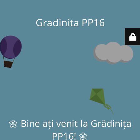
Gradinita PP16
🌼 Bine ați venit la Grădinița
PP16! 🌼