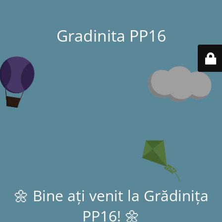
Gradinita PP16
🌼 Bine ați venit la Grădinița
PP16! 🌼