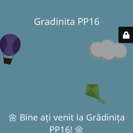
Gradinita PP16
🌼 Bine ați venit la Grădinița
PP16! 🌼