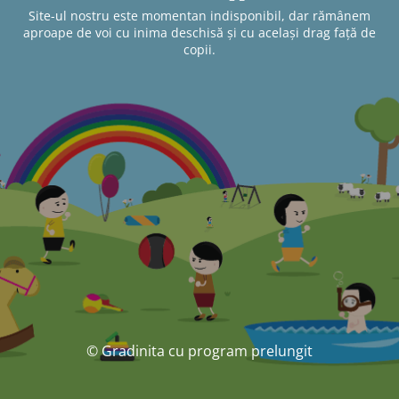
Site-ul nostru este momentan indisponibil, dar rămânem
aproape de voi cu inima deschisă și cu același drag față de
copii.
© Gradinita cu program prelungit