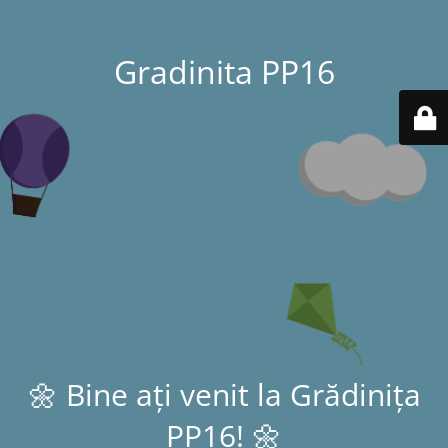
Gradinita PP16
🌼 Bine ați venit la Grădinița
PP16! 🌼