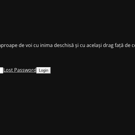
oape de voi cu inima deschisă și cu același drag față de co
Lost Password