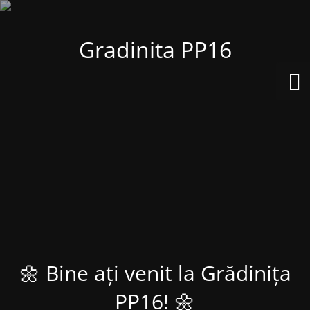
Gradinita PP16
🌼 Bine ați venit la Grădinița
PP16! 🌼