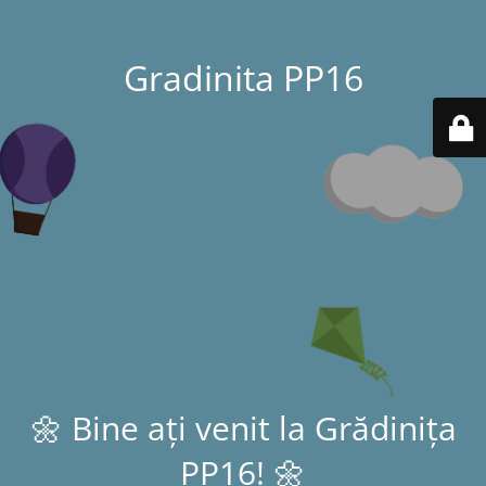
Gradinita PP16
🌼 Bine ați venit la Grădinița
PP16! 🌼