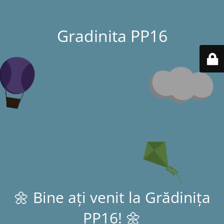
Gradinita PP16
🌼 Bine ați venit la Grădinița
PP16! 🌼