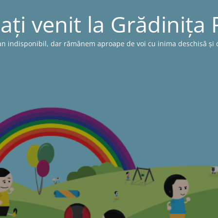
ați venit la Grădinița
n indisponibil, dar rămânem aproape de voi cu inima deschisă și cu