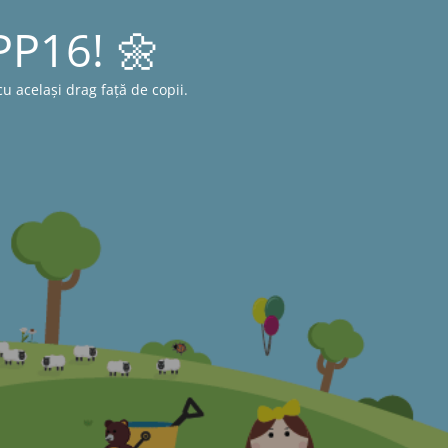
 PP16! 🌼
 același drag față de copii.