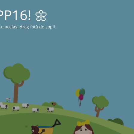
 PP16! 🌼
 același drag față de copii.