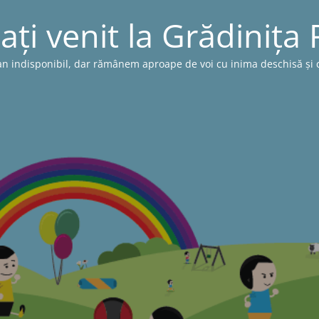
ați venit la Grădinița
n indisponibil, dar rămânem aproape de voi cu inima deschisă și cu