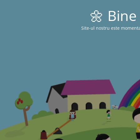
🌼 Bine 
Site-ul nostru este momenta