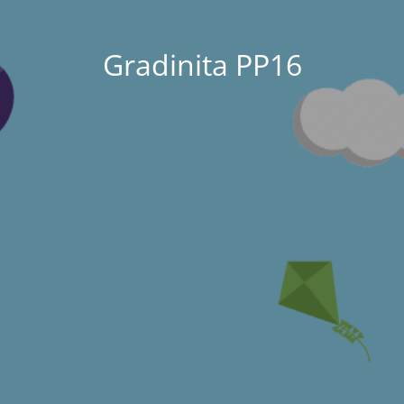
Gradinita PP16