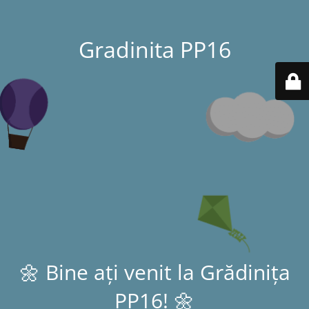
Gradinita PP16
🌼 Bine ați venit la Grădinița
PP16! 🌼