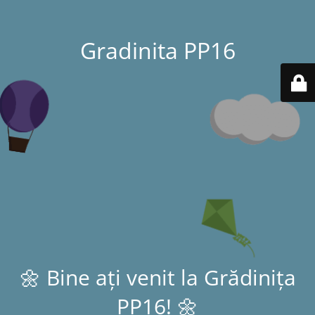
Gradinita PP16
🌼 Bine ați venit la Grădinița
PP16! 🌼