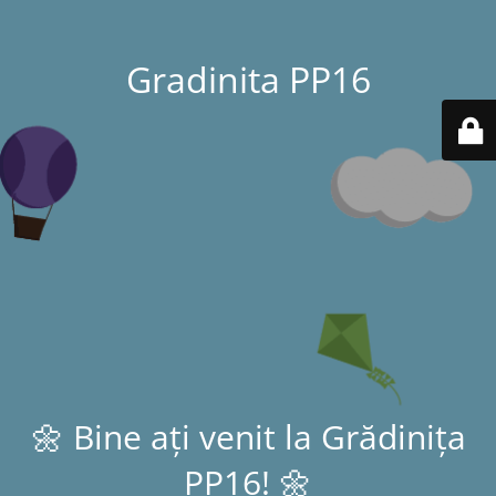
Gradinita PP16
🌼 Bine ați venit la Grădinița
PP16! 🌼