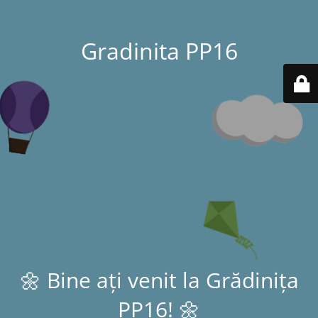
Gradinita PP16
🌼 Bine ați venit la Grădinița
PP16! 🌼