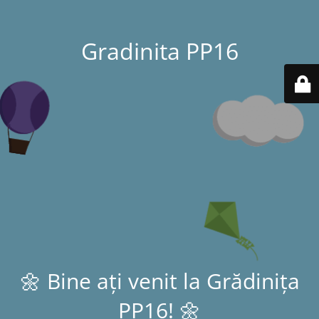
Gradinita PP16
🌼 Bine ați venit la Grădinița
PP16! 🌼