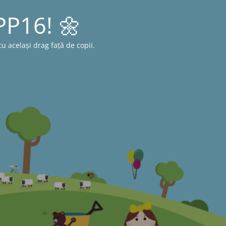
 PP16! 🌼
 același drag față de copii.