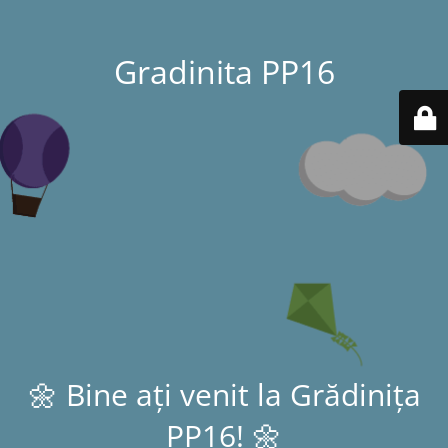
Gradinita PP16
🌼 Bine ați venit la Grădinița
PP16! 🌼