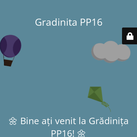
Gradinita PP16
🌼 Bine ați venit la Grădinița
PP16! 🌼