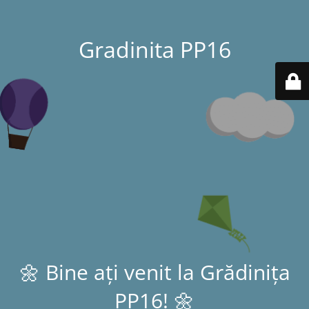
Gradinita PP16
🌼 Bine ați venit la Grădinița
PP16! 🌼