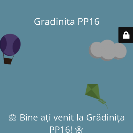
Gradinita PP16
🌼 Bine ați venit la Grădinița
PP16! 🌼