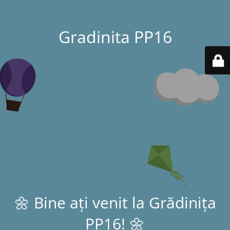
Gradinita PP16
🌼 Bine ați venit la Grădinița
PP16! 🌼