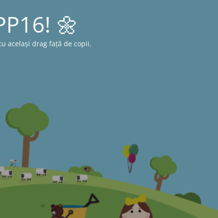
 PP16! 🌼
 același drag față de copii.