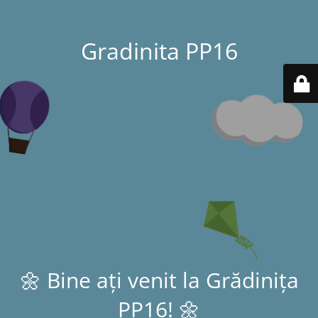
Gradinita PP16
🌼 Bine ați venit la Grădinița
PP16! 🌼