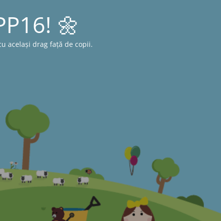
 PP16! 🌼
 același drag față de copii.