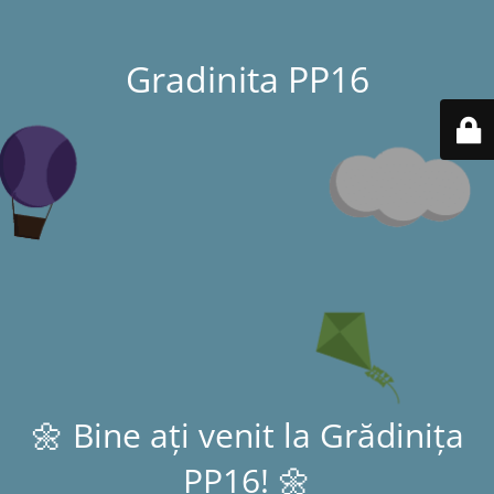
Gradinita PP16
🌼 Bine ați venit la Grădinița
PP16! 🌼