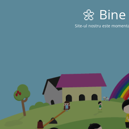
🌼 Bine 
Site-ul nostru este momenta