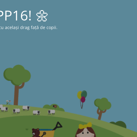
 PP16! 🌼
 același drag față de copii.