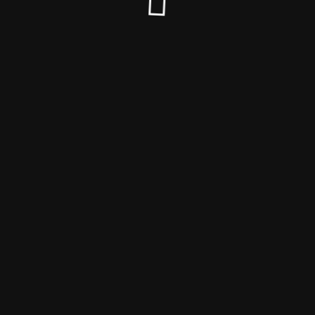
© Gradinita cu program prelungit