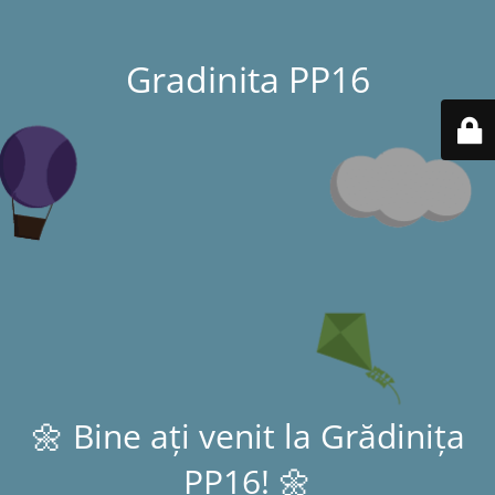
Gradinita PP16
🌼 Bine ați venit la Grădinița
PP16! 🌼