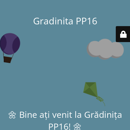
Gradinita PP16
🌼 Bine ați venit la Grădinița
PP16! 🌼