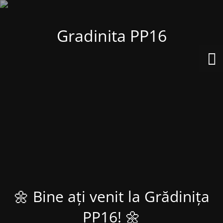
Gradinita PP16
🌼 Bine ați venit la Grădinița
PP16! 🌼