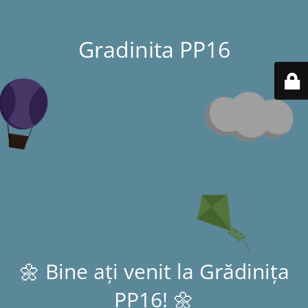
Gradinita PP16
🌼 Bine ați venit la Grădinița
PP16! 🌼