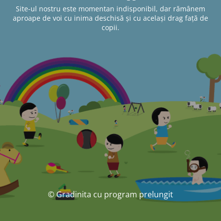
Site-ul nostru este momentan indisponibil, dar rămânem
aproape de voi cu inima deschisă și cu același drag față de
copii.
© Gradinita cu program prelungit