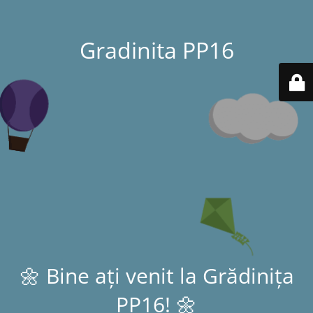
Gradinita PP16
🌼 Bine ați venit la Grădinița
PP16! 🌼