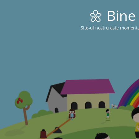
🌼 Bine 
Site-ul nostru este momenta