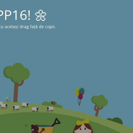
 PP16! 🌼
 același drag față de copii.