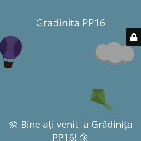
Gradinita PP16
🌼 Bine ați venit la Grădinița
PP16! 🌼