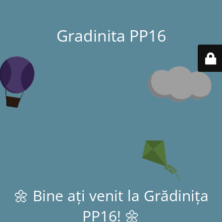
Gradinita PP16
🌼 Bine ați venit la Grădinița
PP16! 🌼