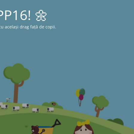
 PP16! 🌼
 același drag față de copii.