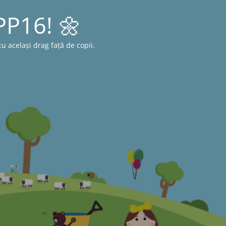
 PP16! 🌼
 același drag față de copii.