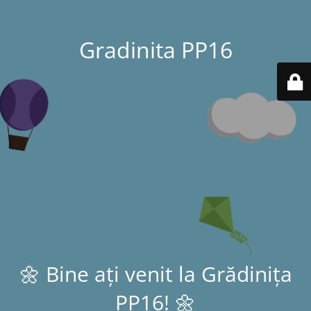
Gradinita PP16
🌼 Bine ați venit la Grădinița
PP16! 🌼