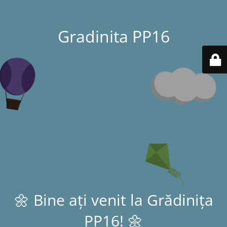
Gradinita PP16
🌼 Bine ați venit la Grădinița
PP16! 🌼