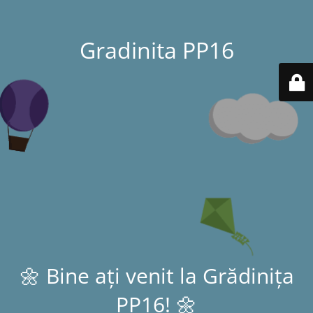
Gradinita PP16
🌼 Bine ați venit la Grădinița
PP16! 🌼