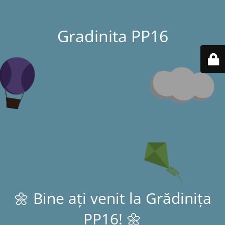
Gradinita PP16
🌼 Bine ați venit la Grădinița
PP16! 🌼