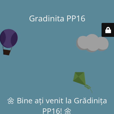
Gradinita PP16
🌼 Bine ați venit la Grădinița
PP16! 🌼